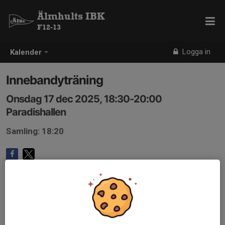
Älmhults IBK
F12-13
Logga in
Kalender
Innebandyträning
Onsdag 17 dec 2025, 18:30-20:00
Paradishallen
Samling: 18:20