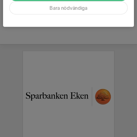
Ålder
46 år
Bara nödvändiga