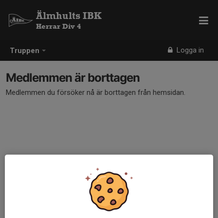
Älmhults IBK
Herrar Div 4
Logga in
Truppen
Medlemmen är borttagen
Medlemmen du försöker nå är borttagen från hemsidan.