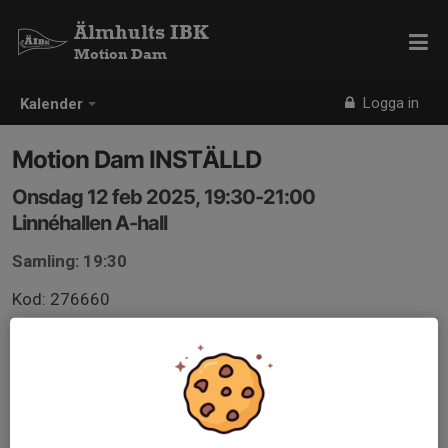
Älmhults IBK
Motion Dam
Logga in
Kalender
Motion Dam INSTÄLLD
Onsdag 12 feb 2025, 19:30-21:00
Linnéhallen A-hall
Samling: 19:30
Kod: 276660