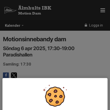
Älmhults IBK
Motion Dam
Logga in
Kalender
Motionsinnebandy dam
Söndag 6 apr 2025, 17:30-19:00
Paradishallen
Samling: 17:30