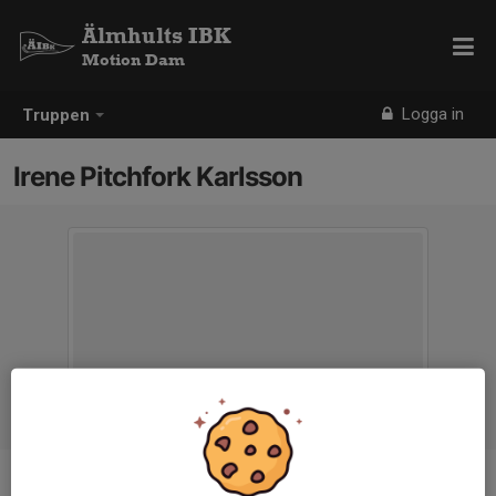
Älmhults IBK
Motion Dam
Logga in
Truppen
Irene Pitchfork Karlsson
Position
-