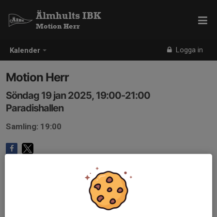
Älmhults IBK
Motion Herr
Logga in
Kalender
Motion Herr
Söndag 19 jan 2025, 19:00-21:00
Paradishallen
Samling: 19:00