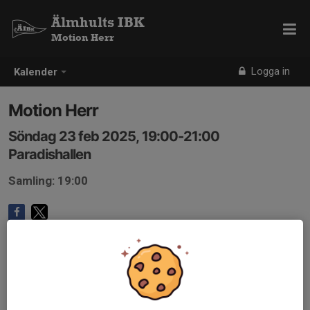
Älmhults IBK
Motion Herr
Logga in
Kalender
Motion Herr
Söndag 23 feb 2025, 19:00-21:00
Paradishallen
Samling: 19:00