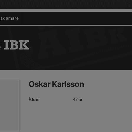
gsdomare
 IBK
Oskar Karlsson
Ålder
47 år