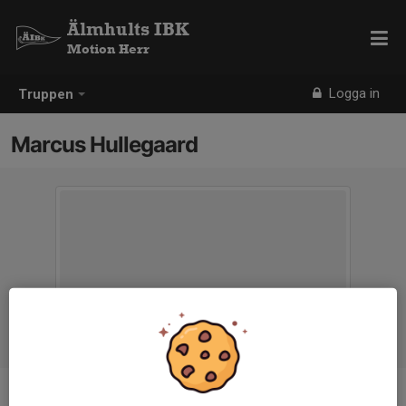
Älmhults IBK
Motion Herr
Logga in
Truppen
Marcus Hullegaard
Ålder
41 år