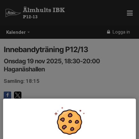
Älmhults IBK
P12-13
Logga in
Kalender
Innebandyträning P12/13
Onsdag 19 nov 2025, 18:30-20:00
Haganäshallen
Samling: 18:15