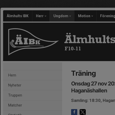
Älmhults IBK
Herr
Ungdom
Motion
Förenin
Älmhults
F10-11
Träning
Hem
Onsdag 27 nov 20
Nyheter
Haganäshallen
Truppen
Samling: 18:30, Haga
Matcher