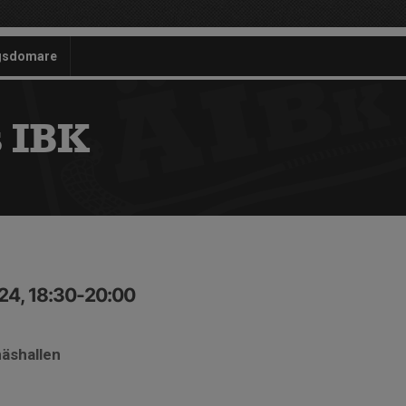
gsdomare
 IBK
24, 18:30-20:00
näshallen