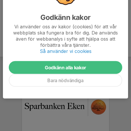
Fredrik Stiberg
Tränare/Ledare
Godkänn kakor
Mobil visas bara för inloggade
stiberg@outlook.com
Vi använder oss av kakor (cookies) för att vår
webbplats ska fungera bra för dig. De används
även för webbanalys i syfte att hjälpa oss att
förbättra våra tjänster.
Så använder vi cookies
Godkänn alla kakor
Bara nödvändiga