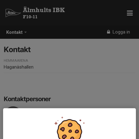
Älmhults IBK
F10-11
Logga in
Kontakt
Kontakt
HEMMAARENA
Haganäshallen
Kontaktpersoner
Anna Sernefell
Tränare/Ledare
070-604 26 25
anna.bu@telia.com