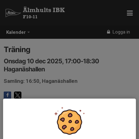
Älmhults IBK
F10-11
Logga in
Kalender
Träning
Onsdag 10 dec 2025, 17:00-18:30
Haganäshallen
Samling: 16:50, Haganäshallen