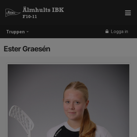
Älmhults IBK
F10-11
Logga in
Truppen
Ester Graesén