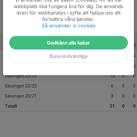
Ålder
16 år
webbplats ska fungera bra för dig. De används
även för webbanalys i syfte att hjälpa oss att
förbättra våra tjänster.
Så använder vi cookies
Godkänn alla kakor
ALLA SERIER
ALLA ÅR
Bara nödvändiga
Säsongen 25/26
2
0
0
Säsongen 24/25
7
0
0
Säsongen 23/24
13
0
0
Säsongen 22/23
6
0
0
Säsongen 20/21
3
0
0
Totalt
31
0
0