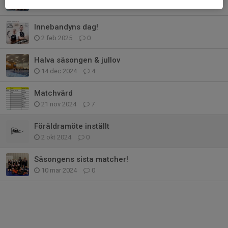
9 feb 2025
0
Innebandyns dag!
2 feb 2025
0
Halva säsongen & jullov
14 dec 2024
4
Matchvärd
21 nov 2024
7
Föräldramöte inställt
2 okt 2024
0
Säsongens sista matcher!
10 mar 2024
0