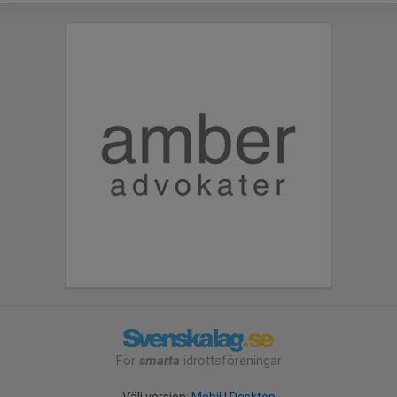
För
smarta
idrottsföreningar
Välj version:
Mobil
|
Desktop