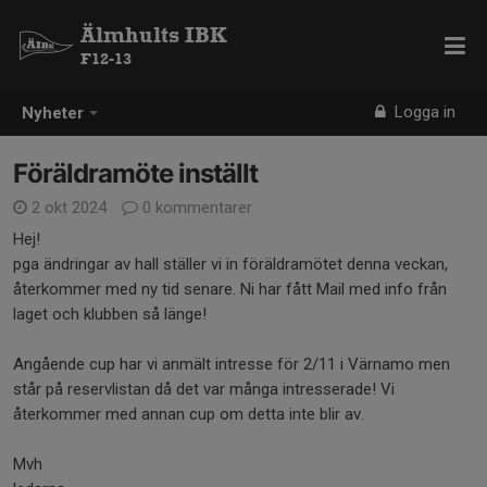
Älmhults IBK
F12-13
Logga in
Nyheter
Föräldramöte inställt
2 okt 2024
0 kommentarer
Hej!
pga ändringar av hall ställer vi in föräldramötet denna veckan,
återkommer med ny tid senare. Ni har fått Mail med info från
laget och klubben så länge!
Angående cup har vi anmält intresse för 2/11 i Värnamo men
står på reservlistan då det var många intresserade! Vi
återkommer med annan cup om detta inte blir av.
Mvh