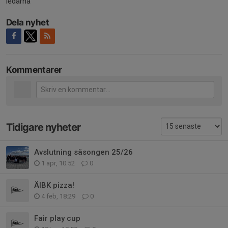
ledarna
Dela nyhet
Kommentarer
Tidigare nyheter
Avslutning säsongen 25/26
1 apr, 10:52
0
ÄIBK pizza!
4 feb, 18:29
0
Fair play cup