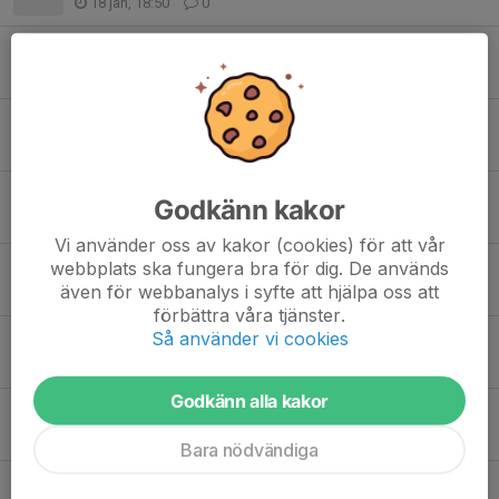
18 jan, 18:50
0
Newbody & lottförsäljning
19 okt 2025
0
Schema matchvärdar
13 okt 2025
1
Cup i Ljungby
Godkänn kakor
4 okt 2025
1
Vi använder oss av kakor (cookies) för att vår
webbplats ska fungera bra för dig. De används
Viktig info - faktura
även för webbanalys i syfte att hjälpa oss att
1 okt 2025
0
förbättra våra tjänster.
Så använder vi cookies
Fadderverksamhet och tränare 25/26
28 sep 2025
0
Godkänn alla kakor
Serie och info 25/26 säsongen
28 jun 2025
0
Bara nödvändiga
Sportlov!