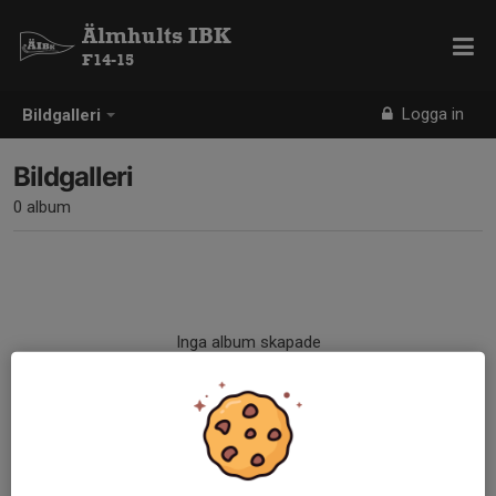
Älmhults IBK
F14-15
Logga in
Bildgalleri
Bildgalleri
0 album
Inga album skapade