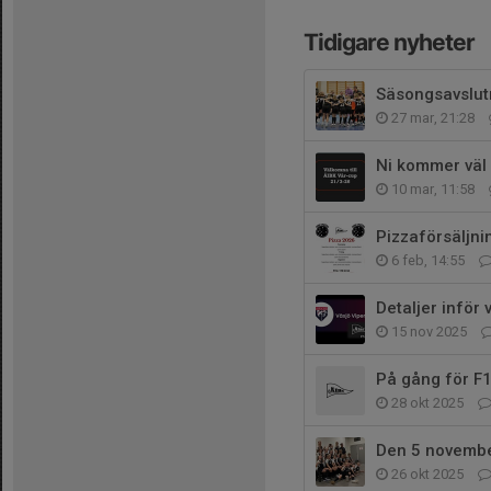
Tidigare nyheter
Säsongsavslut
27 mar, 21:28
Ni kommer väl 
10 mar, 11:58
Pizzaförsäljni
6 feb, 14:55
Detaljer inför 
15 nov 2025
På gång för F1
28 okt 2025
Den 5 november
26 okt 2025