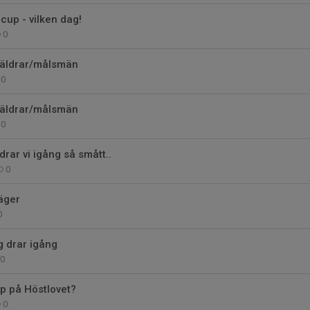
cup - vilken dag!
0
räldrar/målsmän
0
räldrar/målsmän
0
rar vi igång så smått..
0
äger
0
 drar igång
0
 på Höstlovet?
0