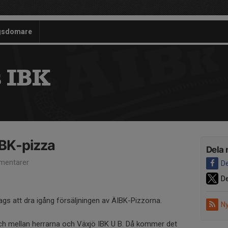
gsdomare
 IBK
IBK-pizza
Dela 
mentarer
De
De
 dags att dra igång försäljningen av ÄIBK-Pizzorna.
Ny
ch mellan herrarna och Växjö IBK U B. Då kommer det