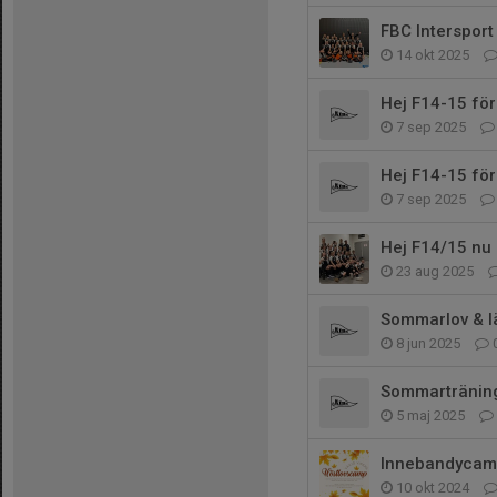
FBC Intersport 
14 okt 2025
Hej F14-15 fö
7 sep 2025
Hej F14-15 fö
7 sep 2025
Hej F14/15 nu d
23 aug 2025
Sommarlov & l
8 jun 2025
Sommarträning
5 maj 2025
Innebandycamp
10 okt 2024