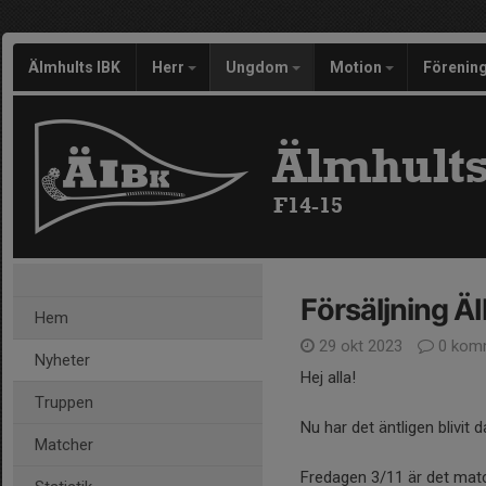
Älmhults IBK
Herr
Ungdom
Motion
Förenin
Älmhults
F14-15
Försäljning Ä
Hem
29 okt 2023
0 kom
Nyheter
Hej alla!
Truppen
Nu har det äntligen blivit
Matcher
Fredagen 3/11 är det mat