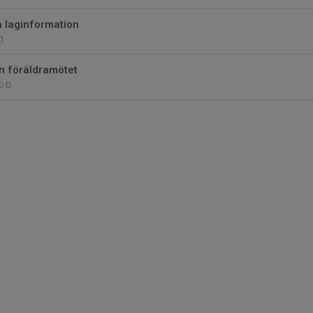
h laginformation
0
n föräldramötet
0