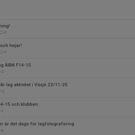
ning!
0
och hejar!
0
ng ÄIBK F14-15
0
vår lag aktivitet i Växjö 22/11-25
0
4-15 och klubben..
3
 är det dags för lagfotografering
0