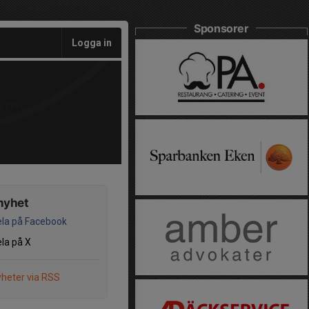
Sponsorer
Logga in
nyhet
la på Facebook
la på X
heter via RSS