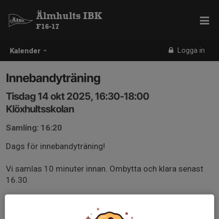
Älmhults IBK
F16-17
Logga in
Kalender
Innebandyträning
Tisdag 14 okt 2025, 16:30-18:00
Klöxhultsskolan
Samling: 16:20
Dags för innebandyträning!
Vi samlas 10 minuter innan. Ombytta och klara senast
16.30.
Föräldrar hjälper gärna till att sätta upp sargen.