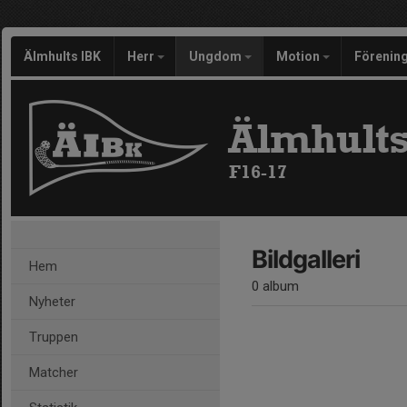
Älmhults IBK
Herr
Ungdom
Motion
Förenin
Älmhults
F16-17
Bildgalleri
Hem
0 album
Nyheter
Truppen
Matcher