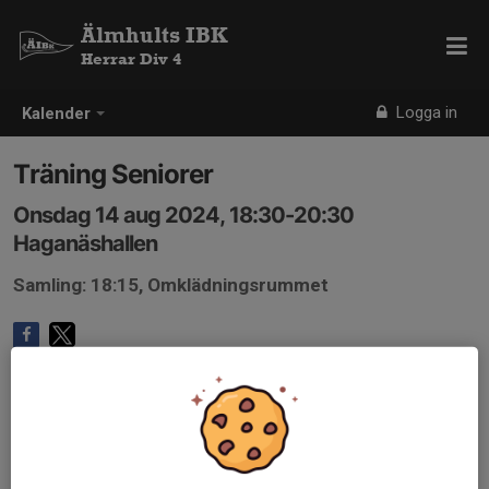
Älmhults IBK
Herrar Div 4
Logga in
Kalender
Träning Seniorer
Onsdag 14 aug 2024, 18:30-20:30
Haganäshallen
Samling: 18:15, Omklädningsrummet