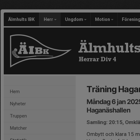
Älmhults IBK
Herr
Ungdom
Motion
Förenin
Älmhults
Herrar Div 4
Träning Haga
Hem
Måndag 6 jan 202
Nyheter
Haganäshallen
Truppen
Samling: 20:15, Omk
Matcher
Ombytt och klara 15 mi