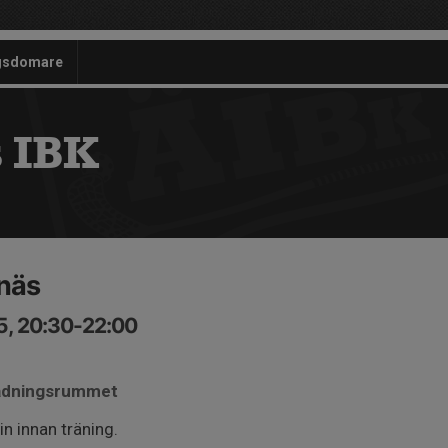
gsdomare
 IBK
näs
5, 20:30-22:00
lädningsrummet
n innan träning.