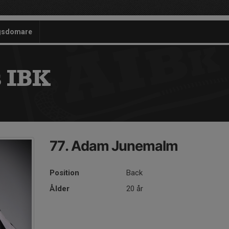
gsdomare
 IBK
77. Adam Junemalm
Position
Back
Ålder
20 år