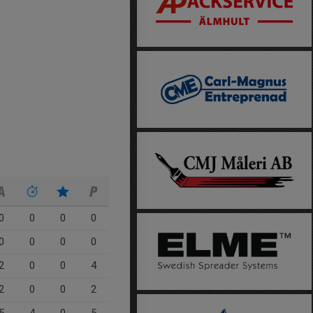
0
0
0
0
0
0
0
0
2
0
0
4
2
0
0
2
5
4
0
5