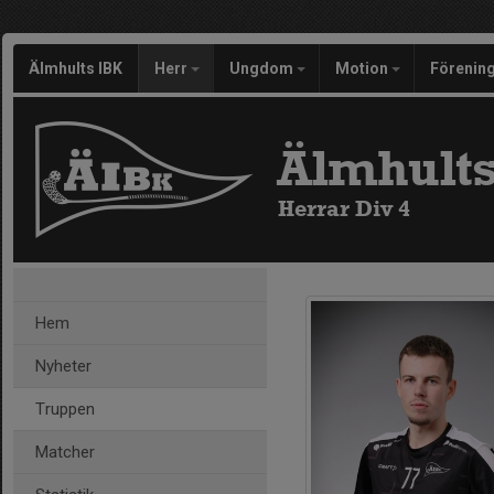
Älmhults IBK
Herr
Ungdom
Motion
Förenin
Älmhults
Herrar Div 4
Hem
Nyheter
Truppen
Matcher