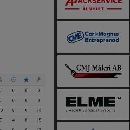
0
0
0
0
0
0
0
0
10
8
0
14
7
4
0
15
4
0
0
12