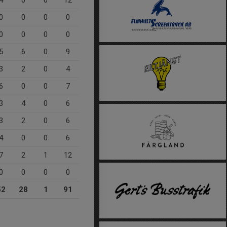
0
0
0
0
0
0
0
0
5
6
0
9
3
2
0
4
6
0
0
7
3
4
0
6
3
2
0
6
4
0
0
6
7
2
1
12
0
0
0
0
52
28
1
91