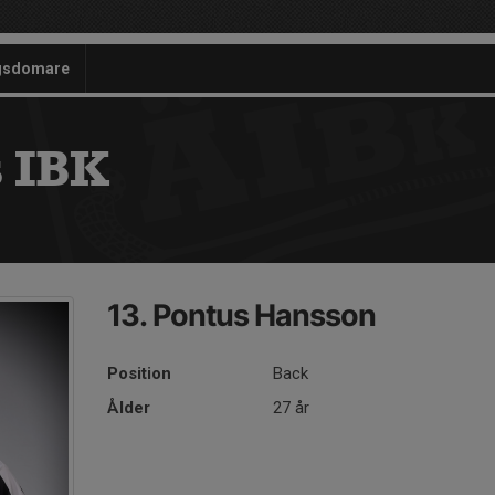
gsdomare
 IBK
13. Pontus Hansson
Position
Back
Ålder
27 år