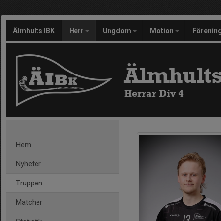
Älmhults IBK
Herr
Ungdom
Motion
Förenin
Älmhults
Herrar Div 4
Hem
Nyheter
Truppen
Matcher