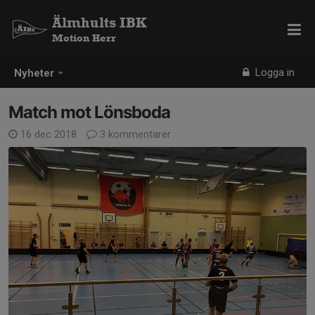
Älmhults IBK
Motion Herr
Logga in
Nyheter
Match mot Lönsboda
16 dec 2018
3 kommentarer