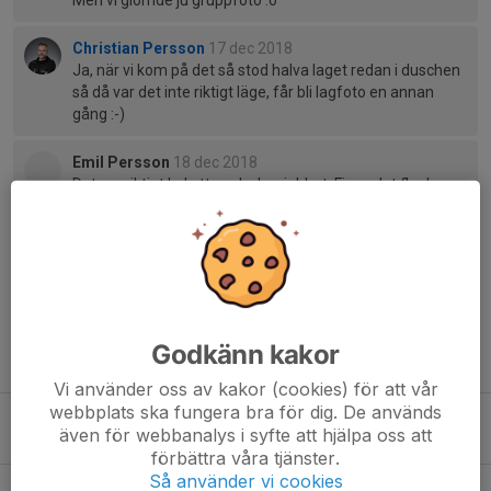
Christian Persson
17 dec 2018
Ja, när vi kom på det så stod halva laget redan i duschen
så då var det inte riktigt läge, får bli lagfoto en annan
gång :-)
Emil Persson
18 dec 2018
Det var riktigt kul att spela, bra jobbat. Finns det fler lag
som man kan möta?Ja, ja glömde med det sen. Kör ett
lagfoto till våren
Godkänn kakor
Tidigare nyheter
Vi använder oss av kakor (cookies) för att vår
webbplats ska fungera bra för dig. De används
Tisdag 11/8 drar vi igång igen!
även för webbanalys i syfte att hjälpa oss att
7 aug, 16:58
0
förbättra våra tjänster.
Så använder vi cookies
Match ÄIBK Motion!