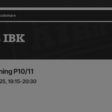
gsdomare
 IBK
ning P10/11
25, 19:15-20:30