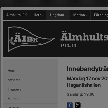
Älmhults IBK
Herr
Ungdom
Motion
Förenin
Älmhults
P12-13
Innebandyträ
Hem
Måndag 17 nov 20
Nyheter
Haganäshallen
Truppen
Samling: 19:00
Matcher