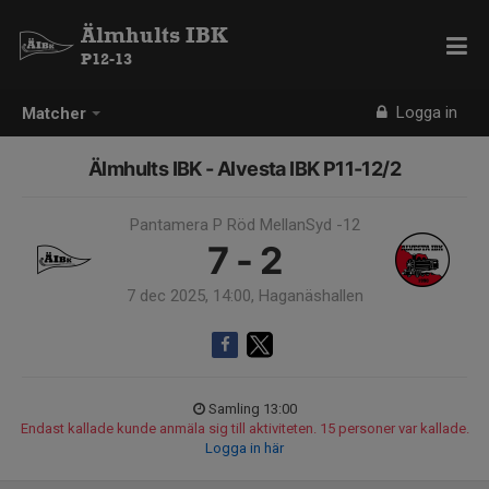
Älmhults IBK
P12-13
Logga in
Matcher
Älmhults IBK - Alvesta IBK P11-12/2
Pantamera P Röd MellanSyd -12
7 - 2
7 dec 2025, 14:00, Haganäshallen
Samling 13:00
Endast kallade kunde anmäla sig till aktiviteten. 15 personer var kallade.
Logga in här