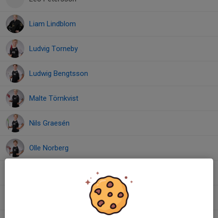
Liam Lindblom
Ludvig Torneby
Ludwig Bengtsson
Malte Törnkvist
Nils Graesén
Olle Norberg
Theo Hörlin
Ville Lundh