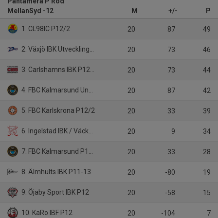
Pantamera P Röd
MellanSyd -12
M
+/-
P
1. CL98IC P12/2
20
87
49
2. Växjö IBK Utveckling P12/2
20
73
46
3. Carlshamns IBK P12-13/1
20
73
44
4. FBC Kalmarsund Ungdom P12
20
87
42
5. FBC Karlskrona P12/2
20
33
39
6. Ingelstad IBK / Väckelsångs IK P12
20
9
34
7. FBC Kalmarsund P12/1
20
33
28
8. Älmhults IBK P11-13
20
-80
19
9. Öjaby Sport IBK P12
20
-58
15
10. KaRo IBF P12
20
-104
7