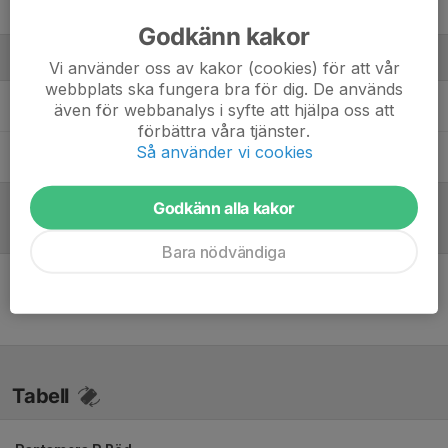
William Sjöborg
Godkänn kakor
Ledare
Vi använder oss av kakor (cookies) för att vår
webbplats ska fungera bra för dig. De används
André Johnsson
Tränare
även för webbanalys i syfte att hjälpa oss att
förbättra våra tjänster.
Så använder vi cookies
Andreas Thein
Tränare
Godkänn alla kakor
Referat
Bara nödvändiga
Inget referat skrivet
Tabell