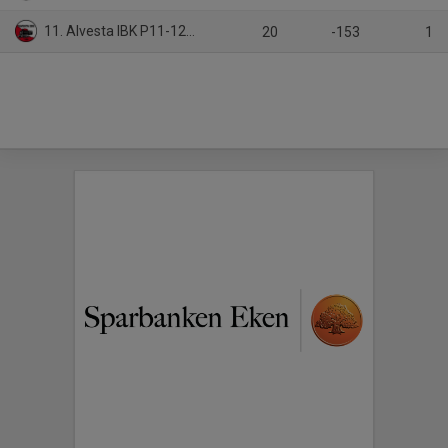
11. Alvesta IBK P11-12/2
20
-153
1