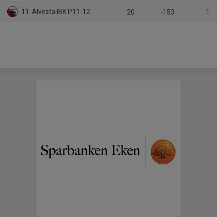
11. Alvesta IBK P11-12/2
20
-153
1