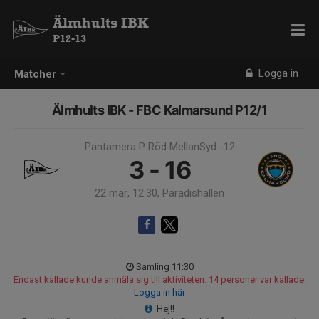
Älmhults IBK
P12-13
Logga in
Matcher
Älmhults IBK - FBC Kalmarsund P12/1
Pantamera P Röd MellanSyd -12
3 - 16
22 mar, 12:30, Paradishallen
Samling 11:30
Endast kallade kunde anmäla sig till aktiviteten. 14 personer var kallade.
Logga in här
Hej!!