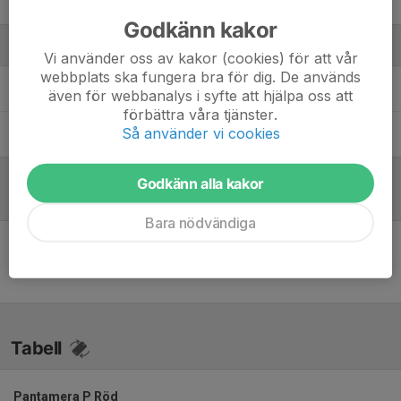
William Sjöborg
Godkänn kakor
Ledare
Vi använder oss av kakor (cookies) för att vår
webbplats ska fungera bra för dig. De används
André Johnsson
Tränare
även för webbanalys i syfte att hjälpa oss att
förbättra våra tjänster.
Så använder vi cookies
Andreas Thein
Tränare
Godkänn alla kakor
Referat
Bara nödvändiga
Inget referat skrivet
Tabell
Pantamera P Röd