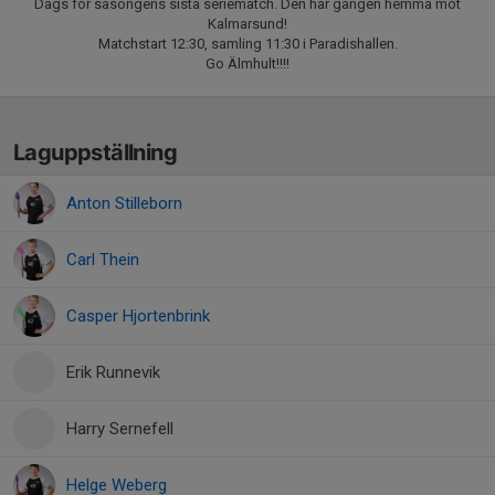
Dags för säsongens sista seriematch. Den här gången hemma mot
Kalmarsund!
Matchstart 12:30, samling 11:30 i Paradishallen.
Go Älmhult!!!!
Laguppställning
Anton Stilleborn
Carl Thein
Casper Hjortenbrink
Erik Runnevik
Harry Sernefell
Helge Weberg