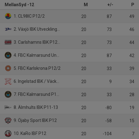
MellanSyd -12
M
+/-
P
1. CL98IC P12/2
20
87
49
2. Växjö IBK Utveckling P12/2
20
73
46
3. Carlshamns IBK P12-13/1
20
73
44
4. FBC Kalmarsund Ungdom P12
20
87
42
5. FBC Karlskrona P12/2
20
33
39
6. Ingelstad IBK / Väckelsångs IK P12
20
9
34
7. FBC Kalmarsund P12/1
20
33
28
8. Älmhults IBK P11-13
20
-80
19
9. Öjaby Sport IBK P12
20
-58
15
10. KaRo IBF P12
20
-104
7