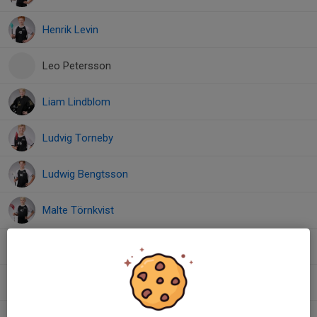
Henrik Levin
Leo Petersson
Liam Lindblom
Ludvig Torneby
Ludwig Bengtsson
Malte Törnkvist
Nils Graesén
Olle Norberg