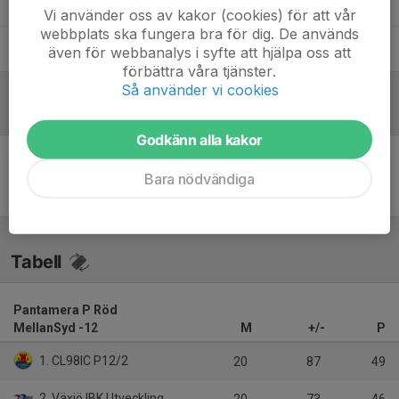
André Johnsson
Tränare
Vi använder oss av kakor (cookies) för att vår
webbplats ska fungera bra för dig. De används
Andreas Thein
Tränare
även för webbanalys i syfte att hjälpa oss att
förbättra våra tjänster.
Så använder vi cookies
Referat
Godkänn alla kakor
Inget referat skrivet
Bara nödvändiga
Tabell
Pantamera P Röd
MellanSyd -12
M
+/-
P
1. CL98IC P12/2
20
87
49
2. Växjö IBK Utveckling P12/2