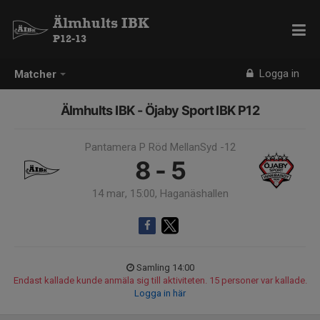
Älmhults IBK
P12-13
Logga in
Matcher
Älmhults IBK - Öjaby Sport IBK P12
Pantamera P Röd MellanSyd -12
8 - 5
14 mar, 15:00, Haganäshallen
Samling 14:00
Endast kallade kunde anmäla sig till aktiviteten. 15 personer var kallade.
Logga in här