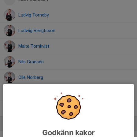
Ludvig Torneby
Ludwig Bengtsson
Malte Törnkvist
Nils Graesén
Olle Norberg
Ville Lundh
William Sjöborg
Ledare
Godkänn kakor