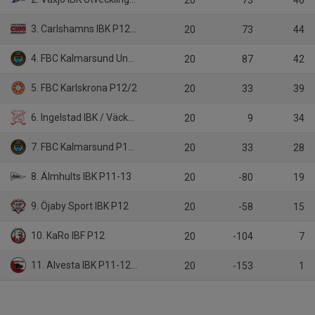
20
73
46
3. Carlshamns IBK P12-13/1
20
73
44
4. FBC Kalmarsund Ungdom P12
20
87
42
5. FBC Karlskrona P12/2
20
33
39
6. Ingelstad IBK / Väckelsångs IK P12
20
9
34
7. FBC Kalmarsund P12/1
20
33
28
8. Älmhults IBK P11-13
20
-80
19
9. Öjaby Sport IBK P12
20
-58
15
10. KaRo IBF P12
20
-104
7
11. Alvesta IBK P11-12/2
20
-153
1