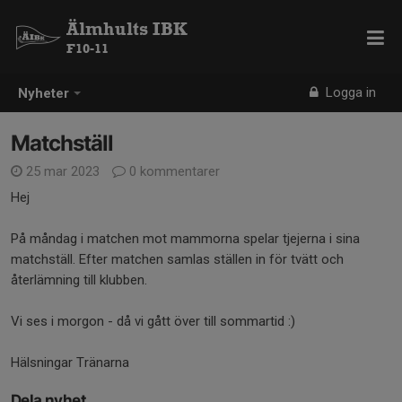
Älmhults IBK
F10-11
Logga in
Nyheter
Matchställ
25 mar 2023
0 kommentarer
Hej
På måndag i matchen mot mammorna spelar tjejerna i sina
matchställ. Efter matchen samlas ställen in för tvätt och
återlämning till klubben.
Vi ses i morgon - då vi gått över till sommartid :)
Hälsningar Tränarna
Dela nyhet