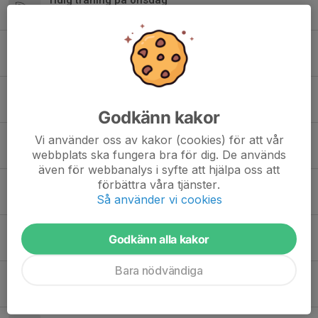
1 dec 2025
0
Träningstid onsdag
17 nov 2025
0
Söndagsträningen inställd
17 maj 2025
0
Godkänn kakor
Ny träningstid på onsdag
Vi använder oss av kakor (cookies) för att vår
webbplats ska fungera bra för dig. De används
22 feb 2025
0
även för webbanalys i syfte att hjälpa oss att
förbättra våra tjänster.
Träning under höstlovet
Så använder vi cookies
23 okt 2024
0
Träningstider & Matcher
Godkänn alla kakor
19 sep 2024
0
Bara nödvändiga
Nedkortad träningsdag
11 sep 2024
2