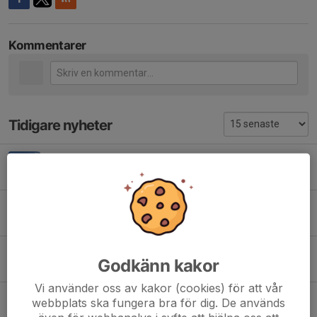
Kommentarer
Tidigare nyheter
Avslutning säsongen 25/26
1 apr, 10:52
0
ÄIBK pizza!
4 feb, 18:29
0
Fair play cup
Godkänn kakor
18 jan, 18:50
0
Vi använder oss av kakor (cookies) för att vår
Newbody & lottförsäljning
webbplats ska fungera bra för dig. De används
19 okt 2025
0