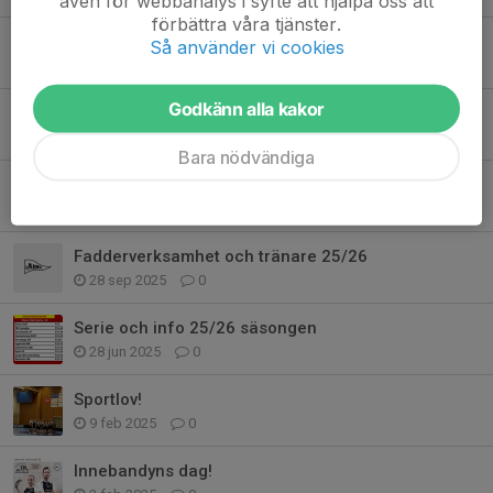
även för webbanalys i syfte att hjälpa oss att
förbättra våra tjänster.
Schema matchvärdar
Så använder vi cookies
13 okt 2025
1
Godkänn alla kakor
Cup i Ljungby
4 okt 2025
1
Bara nödvändiga
Viktig info - faktura
1 okt 2025
0
Fadderverksamhet och tränare 25/26
28 sep 2025
0
Serie och info 25/26 säsongen
28 jun 2025
0
Sportlov!
9 feb 2025
0
Innebandyns dag!