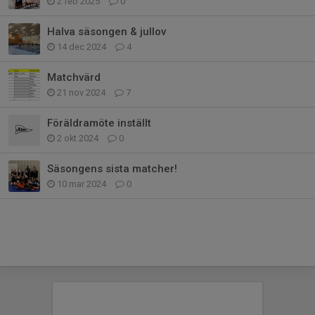
2 feb 2025
0
Halva säsongen & jullov
14 dec 2024
4
Matchvärd
21 nov 2024
7
Föräldramöte inställt
2 okt 2024
0
Säsongens sista matcher!
10 mar 2024
0