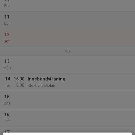
Fre
11
Lör
12
Sön
v.3
13
Mån
14
16:30
Innebandyträning
18:00
Tis
Klöxhultsskolan
15
Ons
16
Tor
17