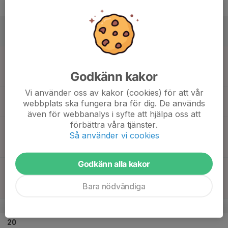
Fre
18
Lör
19
11:00
Match mot FBC Ljungby F16/2
13:00
Sön
Poolspel F E -2016
Godkänn kakor
Paradishallen 3-manna
Vi använder oss av kakor (cookies) för att vår
11:00
Poolspel
webbplats ska fungera bra för dig. De används
15:00
Paradishallen
även för webbanalys i syfte att hjälpa oss att
förbättra våra tjänster.
12:00
Match mot Gransholms IF F16
Så använder vi cookies
14:00
Poolspel F E -2016
Paradishallen 3-manna
Godkänn alla kakor
13:00
Match mot Olofströms IBK F16
15:00
Poolspel F E -2016
Bara nödvändiga
Paradishallen 3-manna
v.4
20