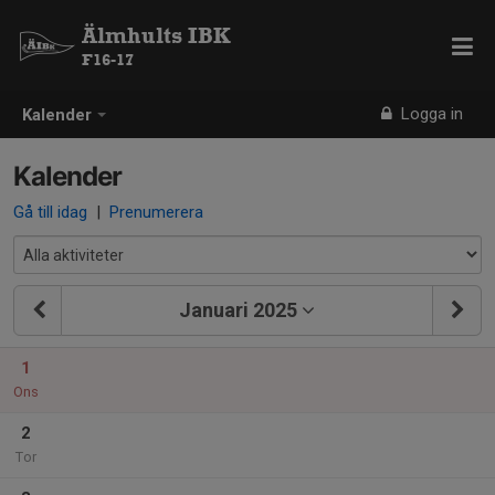
Älmhults IBK
F16-17
Logga in
Kalender
Kalender
Gå till idag
|
Prenumerera
Januari 2025
1
Ons
2
Tor