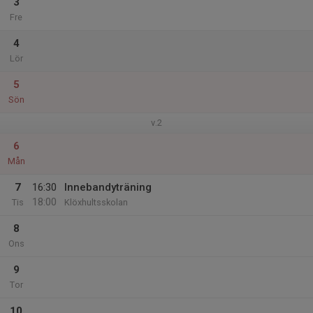
3
Fre
4
Lör
5
Sön
v.2
6
Mån
7
16:30
Innebandyträning
18:00
Tis
Klöxhultsskolan
8
Ons
9
Tor
10