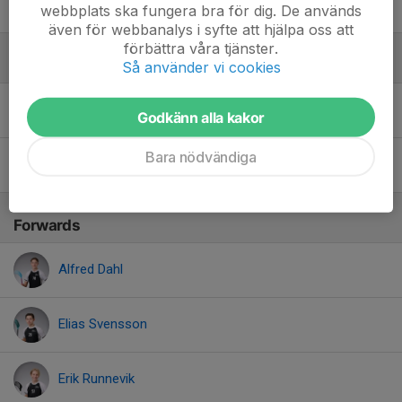
Ville Lundh
webbplats ska fungera bra för dig. De används
även för webbanalys i syfte att hjälpa oss att
förbättra våra tjänster.
Centrar
Så använder vi cookies
August Dahl
Godkänn alla kakor
Bara nödvändiga
Wilmer Ohlin
Forwards
Alfred Dahl
Elias Svensson
Erik Runnevik