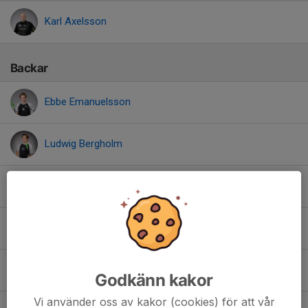
Karl Axelsson
Backar
Ebbe Emanuelsson
Ludwig Bergholm
Lukas Holmberg
Pontus Lagerberg
Theo Hörlin
Godkänn kakor
Vi använder oss av kakor (cookies) för att vår