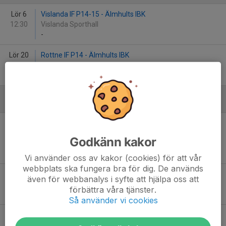
Lör 6
Vislanda IF P14-15 - Älmhults IBK
12:30
Vislanda Sporthall
-
Lör 20
Rottne IF P14 - Älmhults IBK
11:00
Rottne Sporthall
-
Januari - 2026
Lör 10
Älmhults IBK - Markaryd/Strömsnäsbruks IBK P13-
10:00
14
Godkänn kakor
Paradishallen
-
Vi använder oss av kakor (cookies) för att vår
webbplats ska fungera bra för dig. De används
Sön 18
Moheda IBK P14-15 - Älmhults IBK
även för webbanalys i syfte att hjälpa oss att
15:00
ATA-hallen - Moheda
förbättra våra tjänster.
-
Så använder vi cookies
Lör 24
Carlshamns IBK P15/2 - Älmhults IBK
09:00
Sparbanken Arena