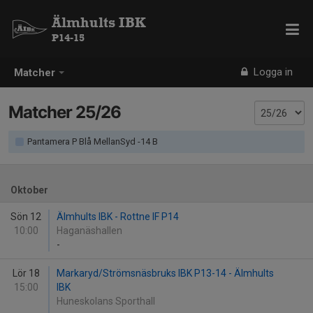
Älmhults IBK
P14-15
Logga in
Matcher
Matcher 25/26
Pantamera P Blå MellanSyd -14 B
Oktober
Sön 12
Älmhults IBK - Rottne IF P14
10:00
Haganäshallen
-
Lör 18
Markaryd/Strömsnäsbruks IBK P13-14 - Älmhults
15:00
IBK
Huneskolans Sporthall