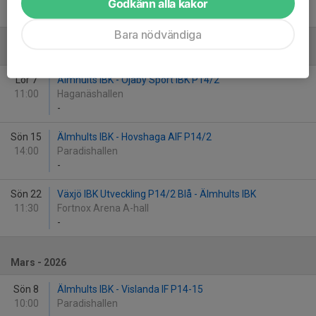
Godkänn alla kakor
-
Bara nödvändiga
Februari - 2026
Lör 7
Älmhults IBK - Öjaby Sport IBK P14/2
11:00
Haganäshallen
-
Sön 15
Älmhults IBK - Hovshaga AIF P14/2
14:00
Paradishallen
-
Sön 22
Växjö IBK Utveckling P14/2 Blå - Älmhults IBK
11:30
Fortnox Arena A-hall
-
Mars - 2026
Sön 8
Älmhults IBK - Vislanda IF P14-15
10:00
Paradishallen