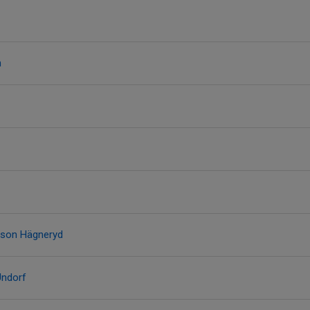
n
sson Hägneryd
Undorf