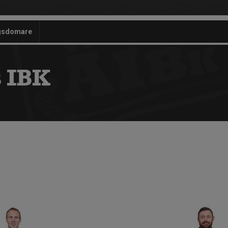
gsdomare
 IBK