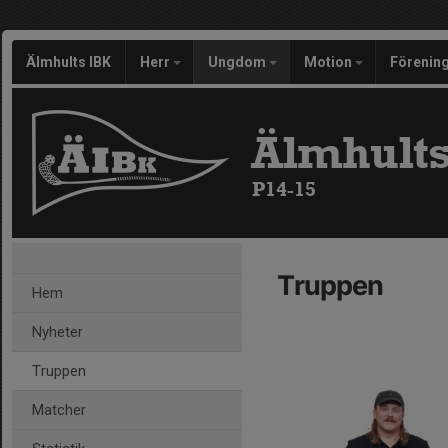
Älmhults IBK
Herr
Ungdom
Motion
Förenin
Älmhults
P14-15
Truppen
Hem
Nyheter
Truppen
Matcher