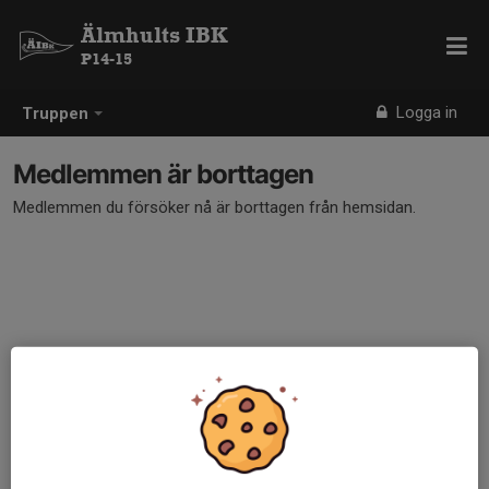
Älmhults IBK
P14-15
Logga in
Truppen
Medlemmen är borttagen
Medlemmen du försöker nå är borttagen från hemsidan.