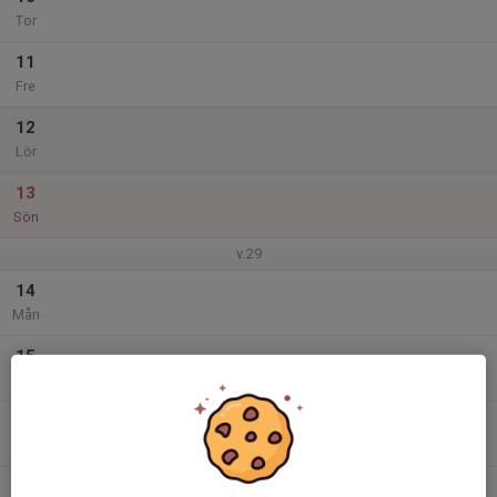
Tor
11
Fre
12
Lör
13
Sön
v.29
14
Mån
15
Tis
16
Ons
17