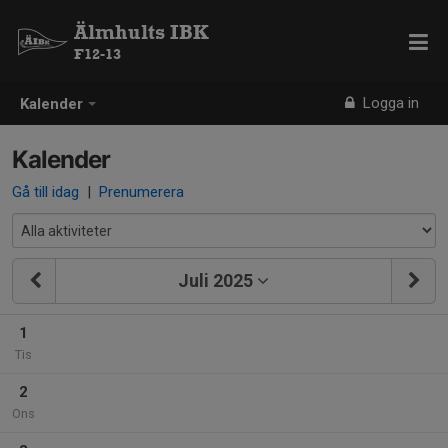
Älmhults IBK
F12-13
Logga in
Kalender
Kalender
Gå till idag
|
Prenumerera
Juli 2025
1
Tis
2
Ons