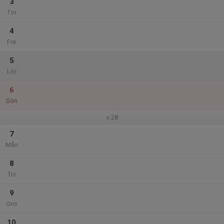
3
Tor
4
Fre
5
Lör
6
Sön
v.28
7
Mån
8
Tis
9
Ons
10