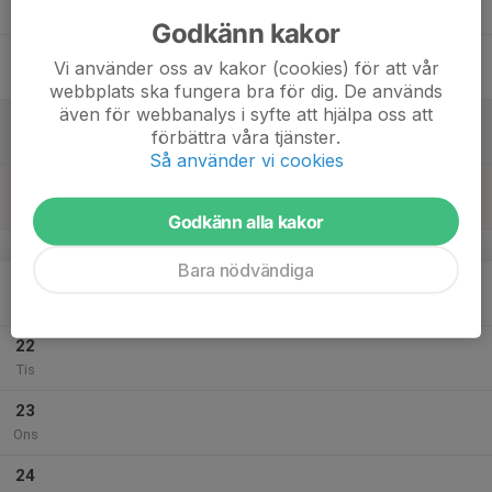
Tor
Godkänn kakor
18
Vi använder oss av kakor (cookies) för att vår
Fre
webbplats ska fungera bra för dig. De används
även för webbanalys i syfte att hjälpa oss att
19
förbättra våra tjänster.
Lör
Så använder vi cookies
20
Sön
Godkänn alla kakor
v.30
Bara nödvändiga
21
Mån
22
Tis
23
Ons
24