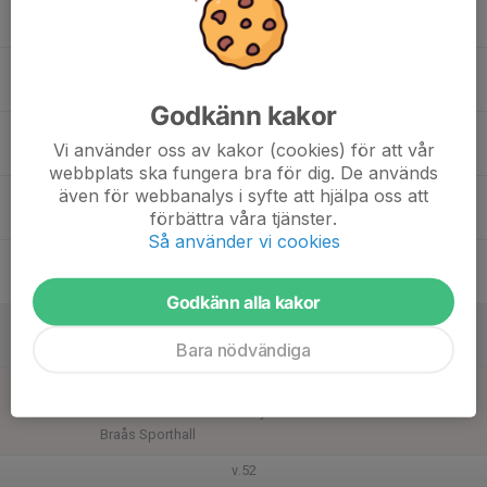
15
16:30
Innebandyträning
17:45
Mån
Haganäshallen
16
Tis
Godkänn kakor
17
18:30
Innebandyträning
Vi använder oss av kakor (cookies) för att vår
20:00
Ons
Paradishallen
webbplats ska fungera bra för dig. De används
även för webbanalys i syfte att hjälpa oss att
18
förbättra våra tjänster.
Tor
Så använder vi cookies
19
Fre
Godkänn alla kakor
20
Bara nödvändiga
Lör
21
13:00
Match mot Braås GoIF F13
15:00
Sön
Pantamera F Röd MellanSyd -12
Braås Sporthall
v.52