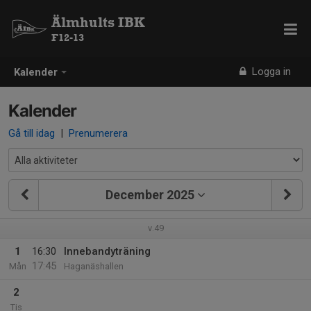
Älmhults IBK
F12-13
Logga in
Kalender
Kalender
Gå till idag
|
Prenumerera
December 2025
v.49
1
16:30
Innebandyträning
17:45
Mån
Haganäshallen
2
Tis