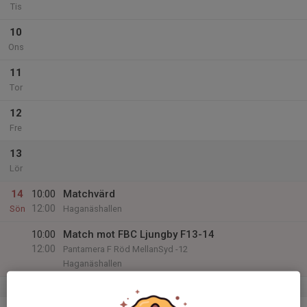
Tis
10
Ons
11
Tor
12
Fre
13
Lör
14
10:00
Matchvärd
12:00
Sön
Haganäshallen
10:00
Match mot FBC Ljungby F13-14
12:00
Pantamera F Röd MellanSyd -12
Haganäshallen
v.51