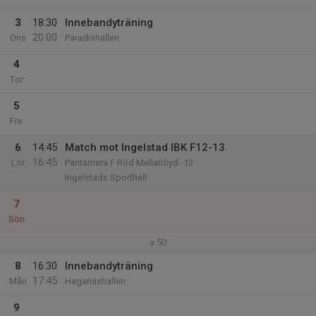
3
18:30
Innebandyträning
20:00
Ons
Paradishallen
4
Tor
5
Fre
6
14:45
Match mot Ingelstad IBK F12-13
16:45
Lör
Pantamera F Röd MellanSyd -12
Ingelstads Sporthall
7
Sön
v.50
8
16:30
Innebandyträning
17:45
Mån
Haganäshallen
9