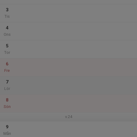
3
Tis
4
Ons
5
Tor
6
Fre
7
Lör
8
Sön
v.24
9
Mån