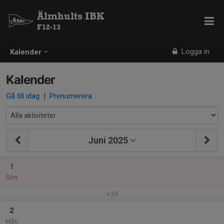
Älmhults IBK
F12-13
Logga in
Kalender
Kalender
Gå till idag
|
Prenumerera
Juni 2025
1
Sön
v.23
2
Mån