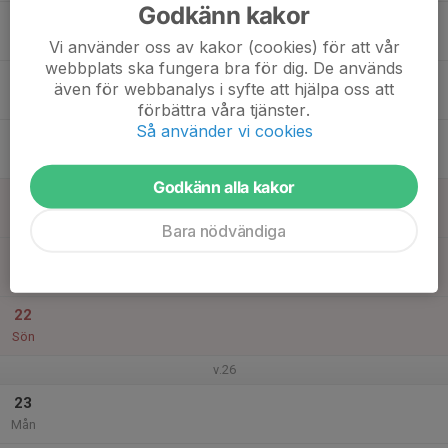
Godkänn kakor
17
Tis
Vi använder oss av kakor (cookies) för att vår
webbplats ska fungera bra för dig. De används
18
även för webbanalys i syfte att hjälpa oss att
Ons
förbättra våra tjänster.
Så använder vi cookies
19
Tor
Godkänn alla kakor
20
Fre
Bara nödvändiga
21
Lör
22
Sön
v.26
23
Mån