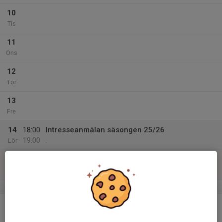
10
Tis
11
Ons
12
Tor
13
Fre
14
18:00
Intresseanmälan säsongen 25/26
19:00
Lör
.
15
Sön
v.25
16
Mån